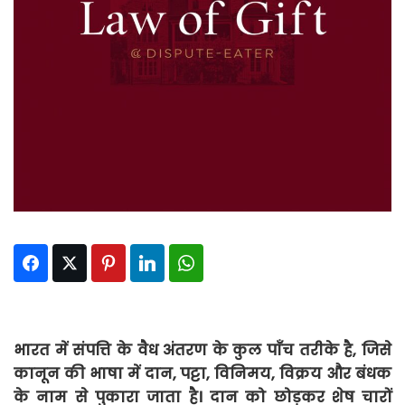
Facebook
Twitter
Pinterest
LinkedIn
WhatsApp
भारत
में
संपत्ति
के
वैध
अंतरण
के
कुल
पाँच
तरीके
है
,
जिसे
कानून
की
भाषा
में
दान
,
पट्टा
,
विनिमय
,
विक्रय
और
बंधक
के
नाम
से
पुकारा
जाता
है।
दान
को
छोड़कर
शेष
चारों