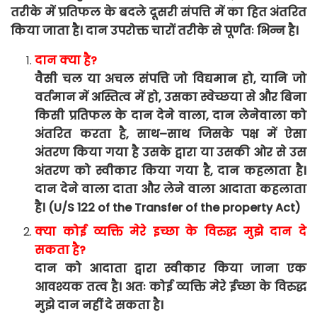
तरीके
में
प्रतिफल
के
बदले
दूसरी
संपत्ति
में
का
हित
अंतरित
किया
जाता
है।
दान
उपरोक्त
चारों
तरीके
से
पूर्णतः
भिन्न
है।
दान
क्या
है
?
वैसी
चल
या
अचल
संपत्ति
जो
विद्यमान
हो
,
यानि
जो
वर्तमान
में
अस्तित्व
में
हो
,
उसका
स्वेच्छया
से
और
बिना
किसी
प्रतिफल
के
दान देने वाला, दान लेनेवाला को
अंतरित
करता है,
साथ
–
साथ
जिसके
पक्ष
में
ऐसा
अंतरण
किया
गया
है
उसके द्वारा
या
उसकी
ओर
से
उस
अंतरण
को
स्वीकार
किया
गया
है
,
दान
कहलाता
है।
दान
देने
वाला
दाता
और
लेने
वाला
आदाता
कहलाता
है।
(U/S 122 of the Transfer of the property Act)
क्या
कोई
व्यक्ति
मेरे
इच्छा
के
विरुद्ध
मुझे
दान
दे
सकता
है
?
दान
को
आदाता
द्वारा
स्वीकार
किया
जाना
एक
आवश्यक
तत्व
है।
अतः
कोई
व्यक्ति
मेरे
ईच्छा
के
विरुद्ध
मुझे
दान
नहीं
दे
सकता
है।