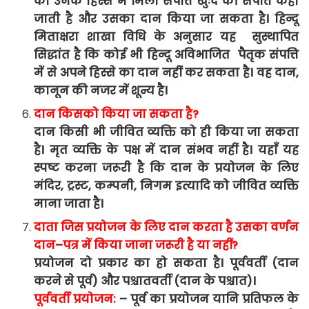
को
उनके
हिस्से
में
मिली
संपत्ति
खुःद
की
संपत्ति
कही
जाती
है
और
उसका
दान
किया
जा
सकता
है।
हिन्दू
मिताक्षरा
शाखा
विधि
के
अनुसार
यह
सुस्थापित
सिद्धांत
है
कि
कोई
भी
हिन्दू
अविभाजित
पैतृक
संपत्ति
में
से
अपने
हिस्से
का
दान
नहीं
कर
सकता
है।
वह
दान,
कानून
की
नजर
में
शून्य
है।
दान
किसको
किया
जा
सकता
है
?
दान
किसी
भी
जीवित
व्यक्ति
को
ही
किया
जा
सकता
है।
मृत
व्यक्ति
के
पक्ष
में
दान
संभव
नहीं
है।
यहाँ
यह
स्पष्ट
करना
जरूरी
है
कि
दान
के
प्रयोजन
के
लिए
मंदिर
,
ट्रस्ट
,
कम्पनी
,
निगम
इत्यादि
को
जीवित
व्यक्ति
माना
जाता
है।
दाता
जिस
प्रयोजन
के
लिए
दान
करता
है
उसका
वर्णन
दान
–
पत्र
में
किया
जाना
जरूरी
है
या
नहीं
?
प्रयोजन
दो
प्रकार
का
हो
सकता
है।
पूर्ववर्ती
(
दान
करने
से
पूर्व
)
और
पश्चातवर्ती
(
दान
के
पश्चात
)
।
पूर्ववर्ती
प्रयोजन
:
–
पूर्व
का
प्रयोजन
यानि
प्रतिफल
के