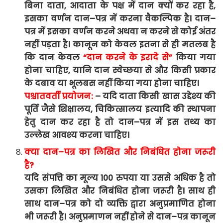
बिना
दाता
,
आदाता
के
पक्ष
में
दान
क्यों
कर
रहा
है
,
इसका
वर्णन
दान
–
पत्र
में
करना
वैकल्पिक
है।
दान
–
पत्र
में
इसका
वर्णन
करने
अथवा
न
करने
से
कोई
अंतर
नहीं
पड़ता
है।
कानून
को
केवल
इतना
से
ही
मतलब
है
कि
दान
केवल
“
दान
करने
के
इरादे
से
”
किया
गया
होना
चाहिए
,
यानि
दान
स्वेच्छया
से
और
किसी
प्रकार
के
दबाव
या
भूलबस
नहीं
किया
गया
होना
चाहिए।
पश्चातवर्ती प्रयोजन
:
–
यदि
दाता
किसी
खास
उद्देश्य
की
पूर्ति
जैसे
शिक्षालय
,
चिकित्सालय
इत्यादि
की
स्थापना
हेतु
दान
कर
रहा
है
तो
दान
–
पत्र
में
इस
तथ्य
का
उल्लेख
आवश्य
करना
चाहिए।
क्या
दान
–
पत्र
का
लिखित
और निबंधित
होना
जरूरी
है
?
यदि
संपत्ति
का
मूल्य
100
रुपया
या
उससे
अधिक
है
तो
उसका
लिखित
और
निबंधित
होना
जरूरी
है।
साथ
ही
साथ
दान
–
पत्र
को
दो
व्यक्ति
द्वारा
अनुप्रमाणित
होना
भी जरूरी
है।
अनुप्रमाणन
नहीं
होने
से
दान
–
पत्र
कानून