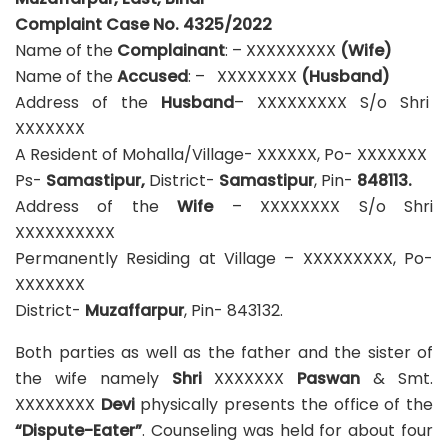
Complaint Case No. 4325/2022
Name of the
Complainant
: – XXXXXXXXX
(Wife)
Name of the
Accused
: – XXXXXXXX
(Husband)
Address of the
Husband
– XXXXXXXXX S/o Shri
XXXXXXX
A Resident of Mohalla/Village- XXXXXX, Po- XXXXXXX
Ps-
Samastipur,
District-
Samastipur
, Pin-
848113.
Address of the
Wife
– XXXXXXXX S/o Shri
XXXXXXXXXX
Permanently Residing at Village – XXXXXXXXX, Po-
XXXXXXX
District-
Muzaffarpur
, Pin- 843132.
Both parties as well as the father and the sister of
the wife namely
Shri
XXXXXXX
Paswan
& Smt.
XXXXXXXX
Devi
physically presents the office of the
“Dispute-Eater”
. Counseling was held for about four