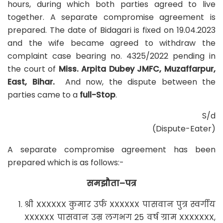
hours, during which both parties agreed to live
together. A separate compromise agreement is
prepared. The date of Bidagari is fixed on 19.04.2023
and the wife became agreed to withdraw the
complaint case bearing no. 4325/2022 pending in
the court of
Miss. Arpita Dubey JMFC, Muzaffarpur,
East, Bihar.
And now, the dispute between the
parties came to a
full-Stop
.
S/d
(Dispute-Eater)
A separate compromise agreement has been
prepared which is as follows:-
समझौता
–
पत्र
श्री XXXXXX कुमार उर्फ XXXXXX पासवान पुत्र स्वर्गीय
XXXXXX पासवान उम्र लगभग 25 वर्ष ग्राम XXXXXXX,