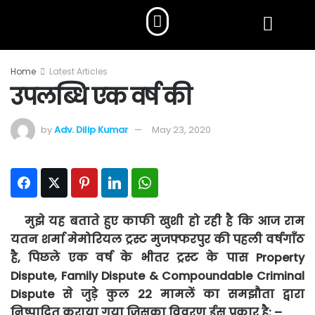
Home
Latest Articles
उपलब्धि एक वर्ष की
by
Adv. Dilip Kumar
May 23, 2020
Facebook
Twitter
Pinterest
LinkedIn
WhatsApp
मुझे
यह
बताते
हुए
काफी
खुशी
हो
रही
है
कि
आज
राम
यतन
शर्मा
मेमोरियल
ट्रस्ट
मुजफ्फरपुर
की
पहली
वर्षगाँठ
है
,
पिछले
एक
वर्ष
के
भीतर
ट्रस्ट
के
पास
Property
Dispute, Family Dispute & Compoundable Criminal
Dispute
से
जुड़े
कुल
22
मामलें
का
समझौता
द्वारा
निष्पादित
कराया
गया
जिसका
विवरण
ईस
प्रकार
है
: –