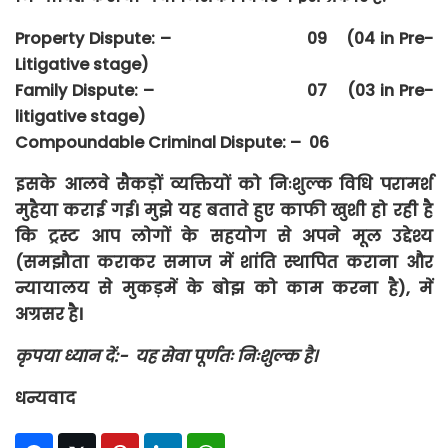
Property Dispute: –
09 (04 in Pre-
Litigative stage)
Family Dispute: –
07 (03 in Pre-
litigative stage)
Compoundable Criminal Dispute: – 06
इसके
आलवे
सैकड़ों
व्यक्तियों
को
निःशुल्क
विधि
परामर्श
मुहैया
कराई
गई।
मुझे
यह
बताते
हुए
काफी
खुशी
हो
रही
है
कि
ट्रस्ट
आप
लोगों
के
सहयोग
से
अपने
मूल
उद्देश्य
(
समझौता
कराकर
समाज
में
शांति
स्थापित
कराना
और
न्यायालय
से
मुकड़में
के
बोझ
को
काम
करना
है
)
,
में
अग्रसर
है।
कृपया
ध्यान
दें
:-
यह
सेवा
पूर्णतः
निःशुल्क
है।
धन्यवाद