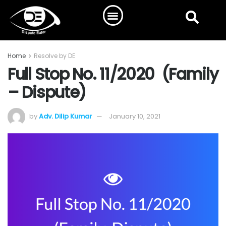
Home
Resolve by DE
Full Stop No. 11/2020 (Family
– Dispute)
by
Adv. Dilip Kumar
January 10, 2021